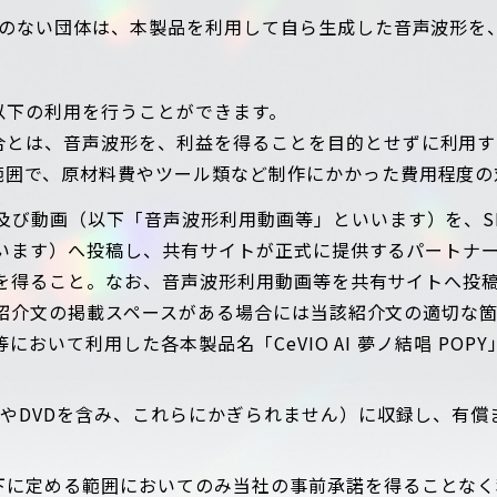
のない団体は、本製品を利用して自ら生成した音声波形を
以下の利用を行うことができます。
合とは、音声波形を、利益を得ることを目的とせずに利用す
範囲で、原材料費やツール類など制作にかかった費用程度の
及び動画（以下「音声波形利用動画等」といいます）を、S
います）へ投稿し、共有サイトが正式に提供するパートナ
を得ること。なお、音声波形利用動画等を共有サイトへ投
紹介文の掲載スペースがある場合には当該紹介文の適切な
いて利用した各本製品名「CeVIO AI 夢ノ結唱 POPY」/「
DやDVDを含み、これらにかぎられません）に収録し、有
下に定める範囲においてのみ当社の事前承諾を得ることなく