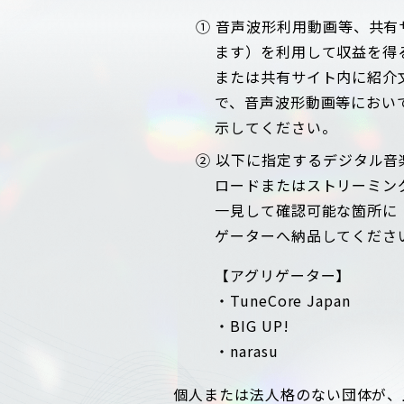
① 音声波形利用動画等、共
ます）を利用して収益を得
または共有サイト内に紹介
で、音声波形動画等において利用
示してください。
② 以下に指定するデジタル
ロードまたはストリーミン
一見して確認可能な箇所に「Ce
ゲーターへ納品してくださ
【アグリゲーター】
・TuneCore Japan
・BIG UP!
・narasu
個人または法人格のない団体が、