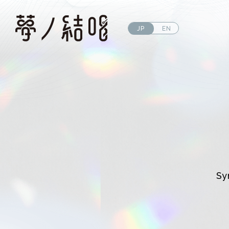
JP
EN
Sy