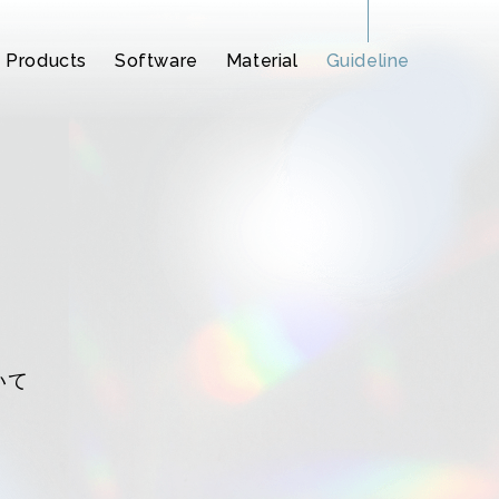
Products
Software
Material
Guideline
2
Synthesizer V
Synthesizer V
CeVIO AI
いて