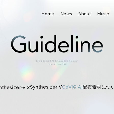
Home
News
About
Music
BanG Dream! AI Singing Synthesizer
“Yumenokessho”
2
Synthesizer V
CeVIO AI
配布素材につ
nthesizer V