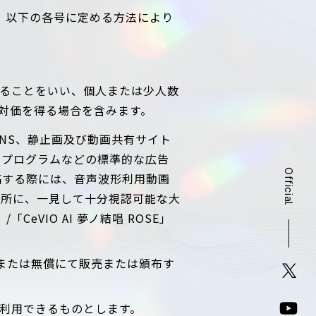
、以下の各号に定める方法により
ることをいい、個人または少人数
対価を得る場合を含みます。
NS、静止画及び動画共有サイト
ープログラムなどの標準的な広告
Official
稿する際には、音声波形利用動画
箇所に、一見して十分視認可能な大
CeVIO AI 夢ノ結唱 ROSE」
償または無償にて販売または頒布す
利用できるものとします。