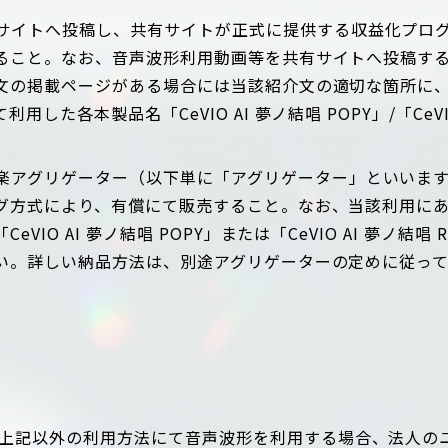
有サイトへ投稿し、共有サイトが正式に提供する収益化プロ
ること。なお、音声波形利用動画等を共有サイトへ投稿す
文の掲載ページがある場合には当該紹介文の適切な箇所に
した各本製品名「CeVIO AI 夢ノ結唱 POPY」/「CeVI
音楽アグリゲーター（以下単に「アグリゲーター」といいま
グ方式により、有償にて販売すること。なお、当該利用に
VIO AI 夢ノ結唱 POPY」または「CeVIO AI 夢ノ結
い。詳しい納品方法は、別途アグリゲーターの定めに従っ
上記以外の利用方法にて音声波形を利用する場合、法人の